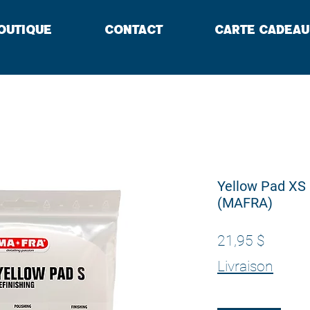
outique
Contact
Carte cadeau
Yellow Pad XS r
(MAFRA)
Prix
21,95 $
Livraison
Quantité
*