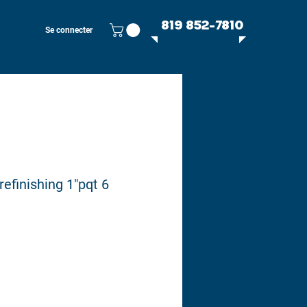
819 852-7810
Se connecter
efinishing 1"pqt 6