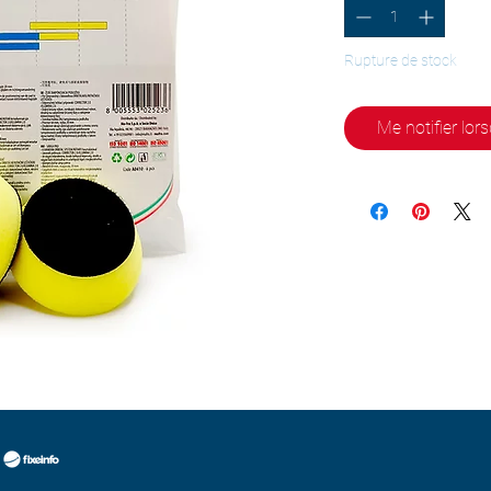
Rupture de stock
Me notifier lors
b