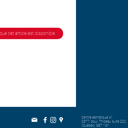
que cet article est disponible
Centre esthétique A1
2377, boul. Thibeau suite 222
(Québec) G8T 1G1