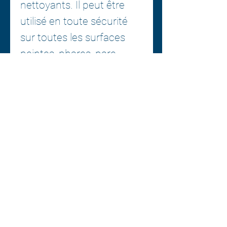
nettoyants. Il peut être
utilisé en toute sécurité
sur toutes les surfaces
peintes, phares, pare-
brise, vitres et miroirs,
jantes, plastiques durs,
métaux, finitions mates,
pièces en acier et
chromées, ainsi que sur
les films PPF brillants,
mats ou satinés. Il est
également efficace pour
un usage domestique sur
les portes de douche, les