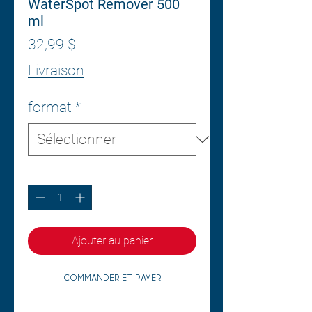
WaterSpot Remover 500
ml
Prix
32,99 $
Livraison
format
*
Quantité
*
Ajouter au panier
Commander et payer