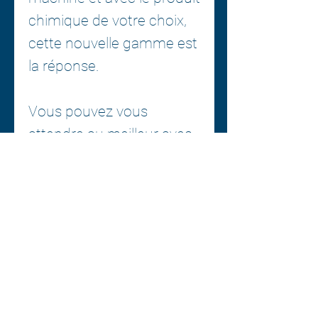
chimique de votre choix,
cette nouvelle gamme est
la réponse.
Vous pouvez vous
attendre au meilleur avec
Buff and Shine et comme
toujours, fièrement
fabriqué aux États-Unis.
Diamètre de la boucle
:
2,125
"
Épaisseur de la mousse
:
.750
"