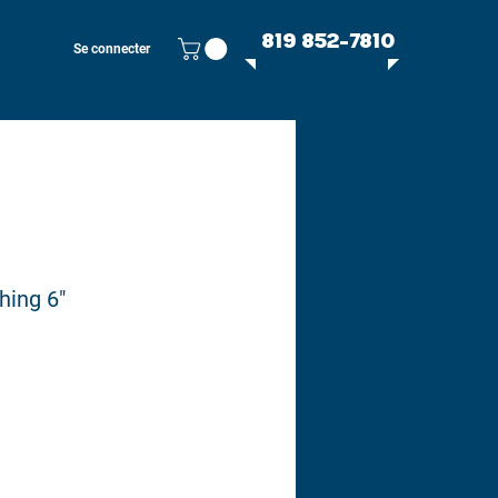
819 852-7810
Se connecter
hing 6"