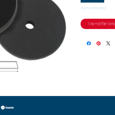
Rupture de stock
Me notifier lors
b