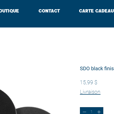
outique
Contact
Carte cadeau
SDO black finis
Prix
15,99 $
Livraison
Quantité
*