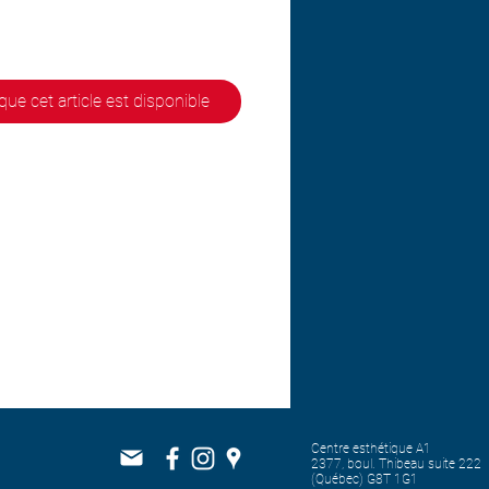
que cet article est disponible
Centre esthétique A1
2377, boul. Thibeau suite 222
(Québec) G8T 1G1