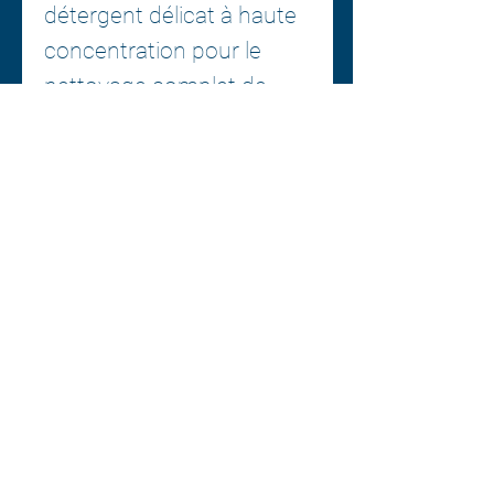
détergent délicat à haute
concentration pour le
nettoyage complet de
tout textile, velours ou
tapis. Il est compatible
avec tous les appareils
d'injection-extraction.
Dilution recommandée :
1:10 - 1:20
Centre esthétique A1
2377, boul. Thibeau suite 222
(Québec) G8T 1G1
Centre Esthetique A1 / Conception web