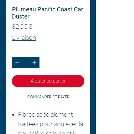
Plumeau Pacific Coast Car
Duster
Prix
32,95 $
Livraison
Quantité
*
Ajouter au panier
Commander et payer
Fibres spécialement
traitées pour soulever la
poussière et la saleté