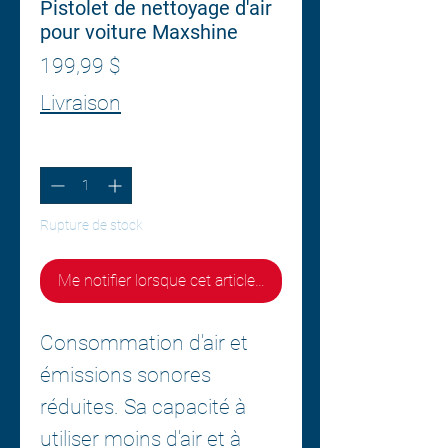
Pistolet de nettoyage d'air
pour voiture Maxshine
Prix
199,99 $
Livraison
Quantité
*
Rupture de stock
Me notifier lorsque cet article est disponible
Consommation d'air et
émissions sonores
réduites. Sa capacité à
utiliser moins d'air et à