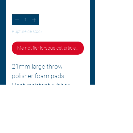
Quantité
*
Rupture de stock
Me notifier lorsque cet article est disponible
21mm large throw
polisher foam pads
Heat resistant rubber
interface
enginnered for perfect
balance