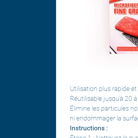
Utilisation plus rapide et 
Réutilisable jusqu'à 20 à
Élimine les particules no
ni endommager la surfa
Instructions :
Étape 1 : Nettoyez la su