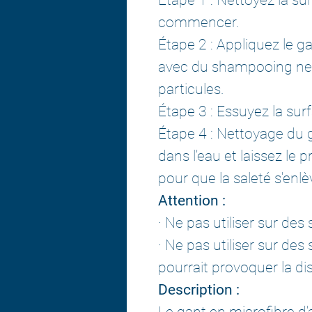
commencer.
Étape 2 : Appliquez le ga
avec du shampooing nett
particules.
Étape 3 : Essuyez la surf
Étape 4 : Nettoyage du 
dans l'eau et laissez le 
pour que la saleté s'enl
Attention :
· Ne pas utiliser sur des
· Ne pas utiliser sur des
pourrait provoquer la di
Description :
Le gant en microfibre d'