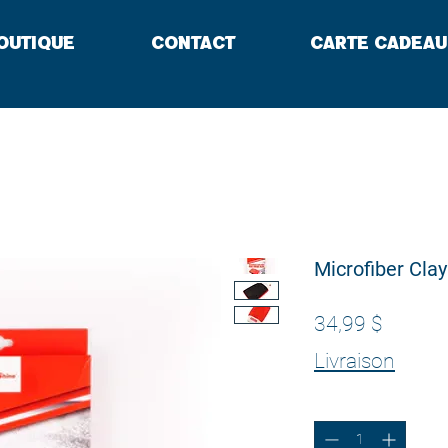
outique
Contact
Carte cadeau
Microfiber Clay
Prix
34,99 $
Livraison
Quantité
*