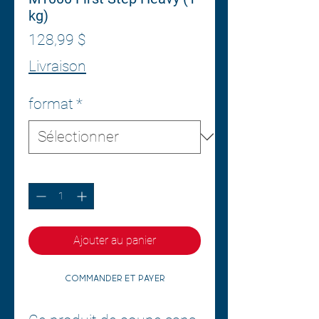
kg)
Prix
128,99 $
Livraison
format
*
Quantité
*
Ajouter au panier
Commander et payer