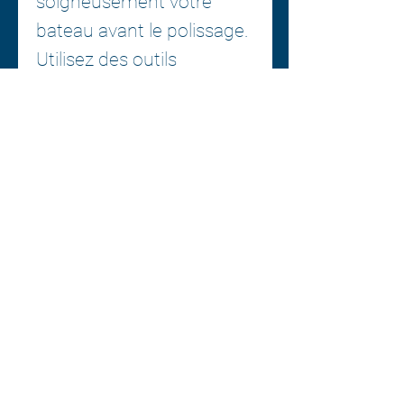
soigneusement votre
bateau avant le polissage.
Utilisez des outils
appropriés (polisseuse,
tampon, etc.) compatibles
avec le M1000. Essuyez
les résidus de produit
avec un chiffon microfibre
non pelucheux. Retirez
toujours l'excédent de
produit et ne laissez pas
sécher. Ne pas utiliser à
grande vitesse. Ce produit
est adapté aux machines