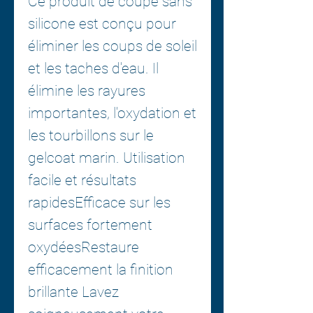
Ce produit de coupe sans
silicone est conçu pour
éliminer les coups de soleil
et les taches d'eau. Il
élimine les rayures
importantes, l'oxydation et
les tourbillons sur le
gelcoat marin. Utilisation
facile et résultats
rapidesEfficace sur les
surfaces fortement
oxydéesRestaure
efficacement la finition
brillante Lavez