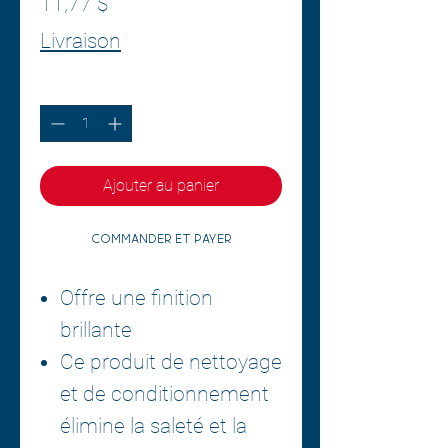
Prix
11,77 $
Livraison
Quantité
*
Ajouter au panier
Commander et payer
Offre une finition
brillante
Ce produit de nettoyage
et de conditionnement
élimine la saleté et la