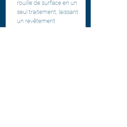
rouille de surface en un
seul traitement, laissant
un revêtement
protecteur durable
contre le ternissement
La formulation
équilibrée d'ingrédients
actifs garantit une
protection de surface
exceptionnelle
Centre esthétique A1
2377, boul. Thibeau suite 222
(Québec) G8T 1G1