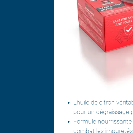
L'huile de citron vérit
pour un dégraissage p
Formule nourrissante 
combat les impuretés d