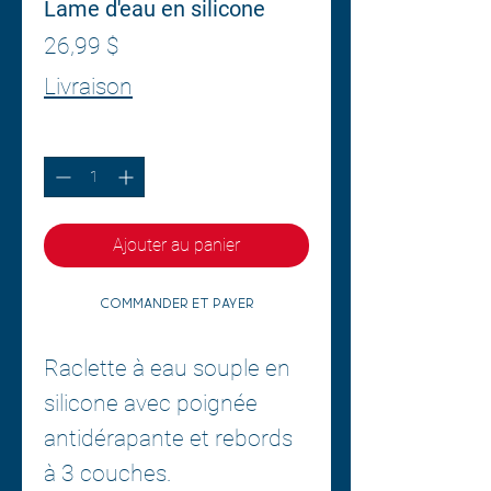
Lame d'eau en silicone
Prix
26,99 $
Livraison
Quantité
*
Ajouter au panier
Commander et payer
Raclette à eau souple en
silicone avec poignée
antidérapante et rebords
à 3 couches.