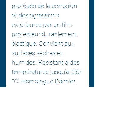
protégés de la corrosion
et des agressions
extérieures par un film
protecteur durablement
élastique. Convient aux
surfaces sèches et
humides. Résistant à des
températures jusqu'à 250
°C. Homologué Daimler.
Domaines d'utilisation
:
Moteurs, pièces de
carter, tuyaux en
caoutchouc et groupes
motopropulseurs de