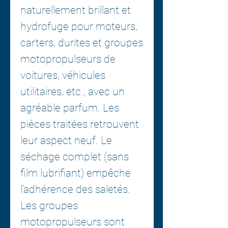
naturellement brillant et
hydrofuge pour moteurs,
carters, durites et groupes
motopropulseurs de
voitures, véhicules
utilitaires, etc., avec un
agréable parfum. Les
pièces traitées retrouvent
leur aspect neuf. Le
séchage complet (sans
film lubrifiant) empêche
l'adhérence des saletés.
Les groupes
motopropulseurs sont