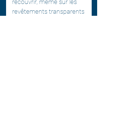
recouvrir, même sur les
revêtements transparents
résistants aux rayures, les
surfaces OEM et
repeintes.
MODE D'EMPLOI : répartir
un peu de produit à la fois
sur un tampon. Avec
Rotary : travailler
initialement à 600-900
tr/min, monter
progressivement jusqu'à
1500 -1800 tr/min et en
terminant avec une légère