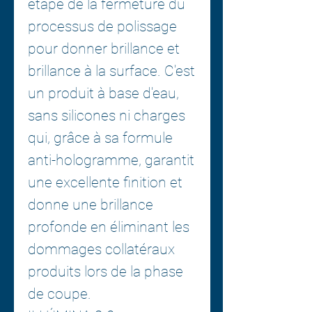
étape de la fermeture du
processus de polissage
pour donner brillance et
brillance à la surface. C'est
un produit à base d'eau,
sans silicones ni charges
qui, grâce à sa formule
anti-hologramme, garantit
une excellente finition et
donne une brillance
profonde en éliminant les
dommages collatéraux
produits lors de la phase
de coupe.