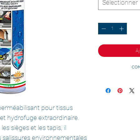
Sélectionner
Quantité
*
Aj
Com
perméabilisant pour tissus
et hydrofuge extraordinaire.
es sièges et les tapis, il
s salissures environnementales