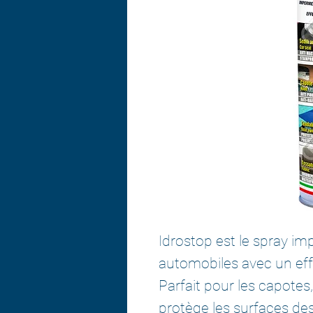
Idrostop est le spray im
automobiles avec un eff
Parfait pour les capotes, l
protège les surfaces de