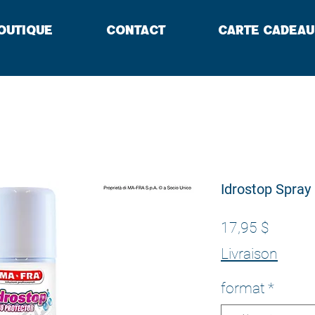
outique
Contact
Carte cadeau
Idrostop Spray
Prix
17,95 $
Livraison
format
*