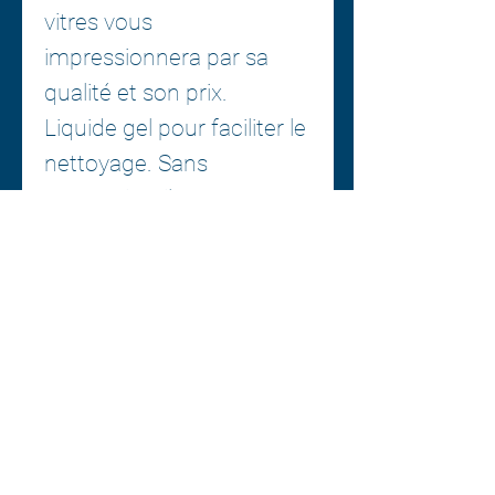
vitres vous
impressionnera par sa
qualité et son prix.
Liquide gel pour faciliter le
nettoyage. Sans
ammoniac, il est
sécuritaire pour les vitres
teintées.
Peut également être
utilisé pour tous les types
de surfaces vitrées de
votre domicile, incluant
vos portes de douches.