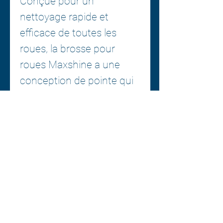
Conçue pour un
nettoyage rapide et
efficace de toutes les
roues, la brosse pour
roues Maxshine a une
conception de pointe qui
nettoie n'importe quelle
surface de roue et
n'importe quelle
conception de roue sans
rayer !
Il n'y a aucun endroit où se
cacher de la brosse à roue
Maxshine.