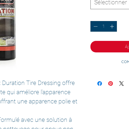
Sélectionner
Quantité
*
Aj
Com
:
Duration Tire Dressing offre
ante qui améliore l'apparence
offrant une apparence polie et
ormulé avec une solution à
de nettoyage pour pneus non