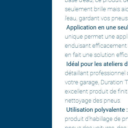
seulement brille mais a
l'eau, gardant vos pneus 
Application en une seul
unique permet une appli
enduisant efficacement 
en fait une solution effi
Idéal pour les ateliers d
détaillant professionnel 
votre garage, Duration T
excellent produit de fini
nettoyage des pneus.
Utilisation polyvalente :
produit d'habillage de p
pneus des voitures, des