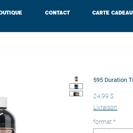
outique
Contact
Carte cadeau
595 Duration T
Prix
24,99 $
Livraison
format
*