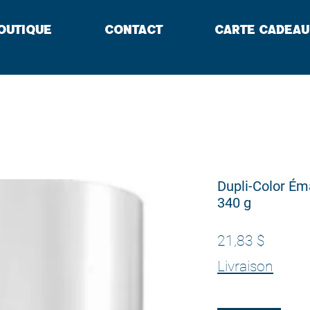
outique
Contact
Carte cadeau
Dupli-Color Éma
340 g
Prix
21,83 $
Livraison
Quantité
*