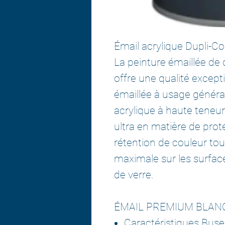
Émail acrylique Dupli-Co
La peinture émaillée de 
offre une qualité except
émaillée à usage généra
acrylique à haute teneur 
ultra en matière de prote
rétention de couleur to
maximale sur les surface
de verre.
ÉMAIL PREMIUM BLAN
Caractéristiques Buse 