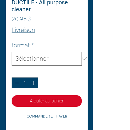
DUCTILE - All purpose
cleaner
Prix
20,95 $
Livraison
format
*
Quantité
*
Ajouter au panier
Commander et payer