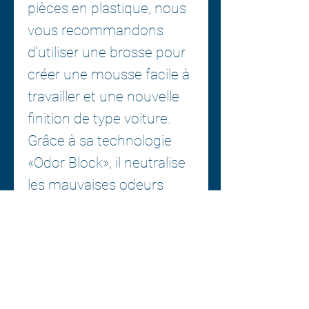
pièces en plastique, nous
vous recommandons
d'utiliser une brosse pour
créer une mousse facile à
travailler et une nouvelle
finition de type voiture.
Grâce à sa technologie
«Odor Block», il neutralise
les mauvaises odeurs
indésirables à l'intérieur de
votre voiture, telles que
l'odeur de cigarette, en
laissant un parfum propre
et frais de longue durée.