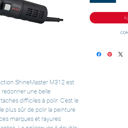
Aj
Com
 action ShineMaster M312 est
r redonner une belle
ches difficiles à polir. C'est le
e plus sûr de polir la peinture
 ces marques et rayures
ênantes. La polisseuse à double