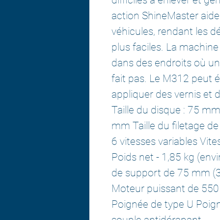
action ShineMaster aide à
véhicules, rendant les dé
plus faciles. La machine e
dans des endroits où un
fait pas. Le M312 peut é
appliquer des vernis et d
Taille du disque : 75 mm, 
mm Taille du filetage de
6 vitesses variables Vit
Poids net - 1,85 kg (env
de support de 75 mm (3 "
Moteur puissant de 550
Poignée de type U Poig
souple antidérapant