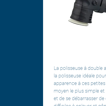
La polisseuse à double
la polisseuse idéale pou
apparence à ces petites ta
moyen le plus simple et l
et de se débarrasser de
difficiles à enlever et g