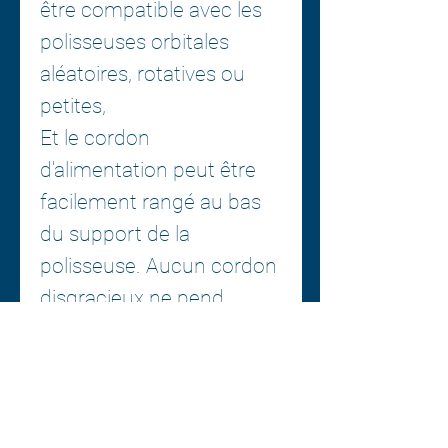
être compatible avec les
polisseuses orbitales
aléatoires, rotatives ou
petites,
Et le cordon
d'alimentation peut être
facilement rangé au bas
du support de la
polisseuse. Aucun cordon
disgracieux ne pend.
Le support de polisseuse,
il est fixé au mur, très
ferme et stable.
Le support de polissage