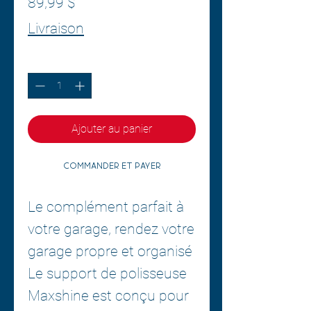
Prix
89,99 $
Livraison
Quantité
*
Ajouter au panier
Commander et payer
Le complément parfait à
votre garage, rendez votre
garage propre et organisé
Le support de polisseuse
Maxshine est conçu pour