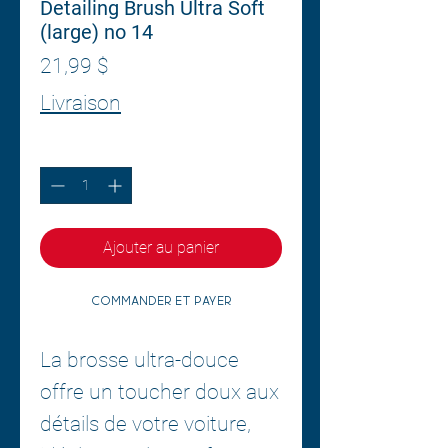
Detailing Brush Ultra Soft
(large) no 14
Prix
21,99 $
Livraison
Quantité
*
Ajouter au panier
Commander et payer
La brosse ultra-douce
offre un toucher doux aux
détails de votre voiture,