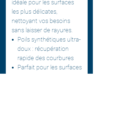
idéale pour les surfaces
les plus délicates,
nettoyant vos besoins
sans laisser de rayures.
Poils synthétiques ultra-
doux : récupération
rapide des courbures
Parfait pour les surfaces
délicates qui
nécessitent un toucher
doux
Poignée en caoutchouc
antidérapante avec une
prise en main