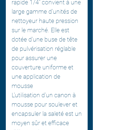
rapide 1/4" convient à une
large gamme d'unités de
nettoyeur haute pression
sur le marché. Elle est
dotée d'une buse de tête
de pulvérisation réglable
pour assurer une
couverture uniforme et
une application de
mousse
L'utilisation d'un canon à
mousse pour soulever et
encapsuler la saleté est un
moyen sûr et efficace