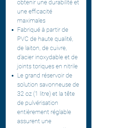
obtenir une durabilité et
une efficacité
maximales
Fabriqué à partir de
PVC de haute qualité,
de laiton, de cuivre,
d'acier inoxydable et de
joints toriques en nitrile
Le grand réservoir de
solution savonneuse de
32 oz (1 litre) et la tête
de pulvérisation
entièrement réglable
assurent une