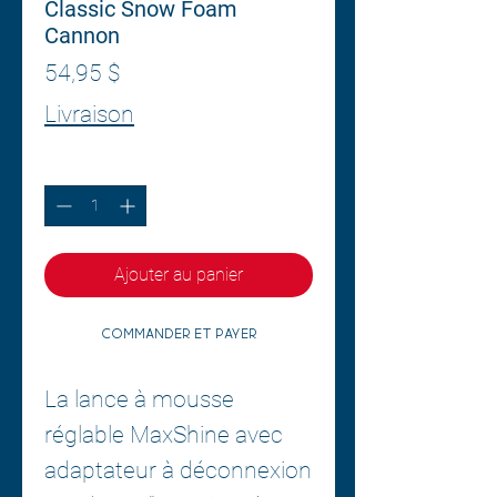
Classic Snow Foam
Cannon
Prix
54,95 $
Livraison
Quantité
*
Ajouter au panier
Commander et payer
La lance à mousse
réglable MaxShine avec
adaptateur à déconnexion