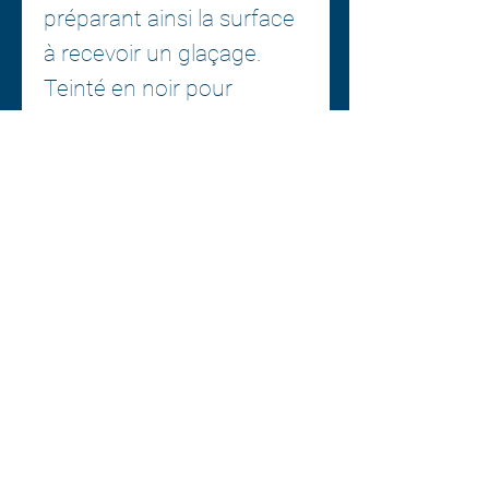
préparant ainsi la surface
à recevoir un glaçage.
Teinté en noir pour
sublimer les finitions
foncées. Sans silicone et
compatible avec les
carrosseries. Parfum
raisin.
Contenances (gal) : 32 oz
/ 1
Centre esthétique A1
2377, boul. Thibeau suite 222