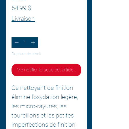
Prix
54,99 $
Livraison
Quantité
*
Rupture de stock
Me notifier lorsque cet article est disponible
Ce nettoyant de finition
élimine l'oxydation légère,
les micro-rayures, les
tourbillons et les petites
imperfections de finition,