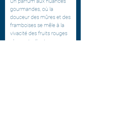
Un parfum aux nuances
gourmandes, où la
douceur des mûres et des
framboises se mêle à la
vivacité des fruits rouges
plus verts. Il est conçu
pour celles et ceux qui
aiment les parfums
gourmands mais subtils,
ceux et celles qui savent
surprendre. Un sillage
persistant, comme un
sourire inattendu.