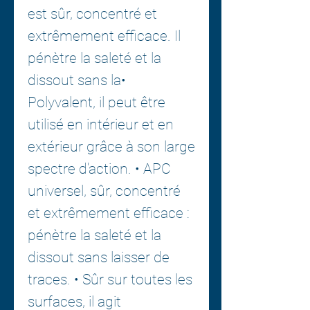
est sûr, concentré et
extrêmement efficace. Il
pénètre la saleté et la
dissout sans la•
Polyvalent, il peut être
utilisé en intérieur et en
extérieur grâce à son large
spectre d'action. • APC
universel, sûr, concentré
et extrêmement efficace :
pénètre la saleté et la
dissout sans laisser de
traces. • Sûr sur toutes les
surfaces, il agit