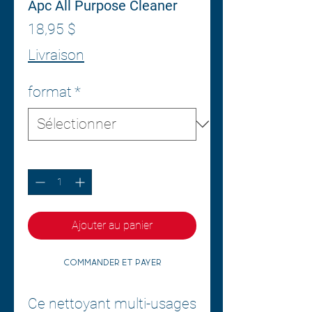
Apc All Purpose Cleaner
Prix
18,95 $
Livraison
format
*
Quantité
*
Ajouter au panier
Commander et payer
Ce nettoyant multi-usages