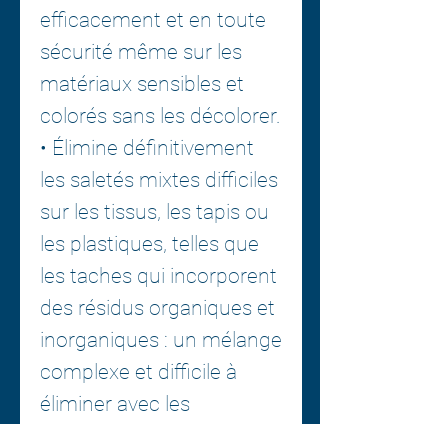
efficacement et en toute
sécurité même sur les
matériaux sensibles et
colorés sans les décolorer.
• Élimine définitivement
les saletés mixtes difficiles
sur les tissus, les tapis ou
les plastiques, telles que
les taches qui incorporent
des résidus organiques et
inorganiques : un mélange
complexe et difficile à
éliminer avec les
détergents classiques du