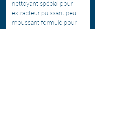
nettoyant spécial pour
extracteur puissant peu
moussant formulé pour
une utilisation sur les
tissus d'intérieur. Se rince
sans laisser de résidu
savonneux. Peut
également être utilisé
pour un prétrempage.
Parfum d'agrumes
Centre esthétique A1
2377, boul. Thibeau suite 222
(Québec) G8T 1G1