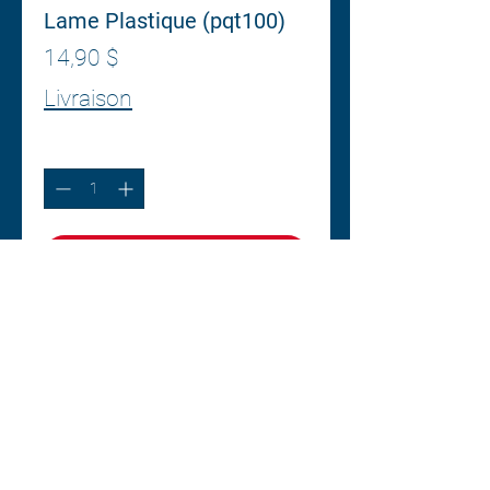
Lame Plastique (pqt100)
Prix
14,90 $
Livraison
Quantité
*
Ajouter au panier
Commander et payer
Centre esthétique A1
2377, boul. Thibeau suite 222
(Québec) G8T 1G1