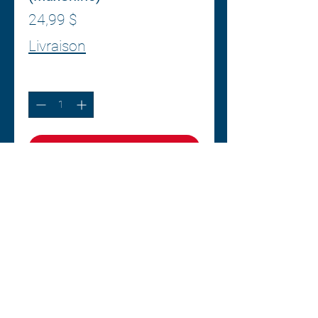
Prix
24,99 $
Livraison
Quantité
*
Ajouter au panier
Commander et payer
Centre esthétique A1
2377, boul. Thibeau suite 222
(Québec) G8T 1G1
Centre Esthetique A1 / Conception web